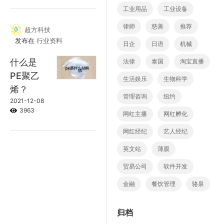
工业用品
工业设备
律师
慈善
推荐
超方科技
发布在
行业资料
日企
日语
机械
什么是
法律
泰国
淘宝直播
PE聚乙
生活娱乐
生物科学
烯？
管理咨询
纽约
2021-12-08
3963
网红主播
网红孵化
网红经纪
艺人经纪
英文站
薄膜
贸易公司
软件开发
金融
餐饮管理
骆泉
归档