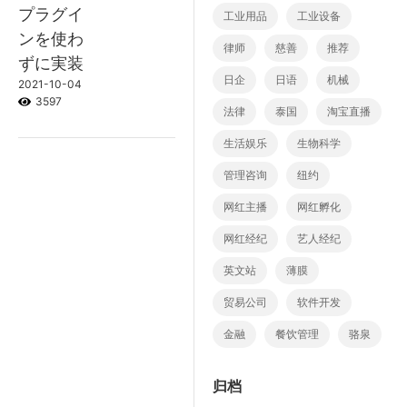
プラグイ
工业用品
工业设备
ンを使わ
律师
慈善
推荐
ずに実装
日企
日语
机械
2021-10-04
3597
法律
泰国
淘宝直播
生活娱乐
生物科学
管理咨询
纽约
网红主播
网红孵化
网红经纪
艺人经纪
英文站
薄膜
贸易公司
软件开发
金融
餐饮管理
骆泉
归档