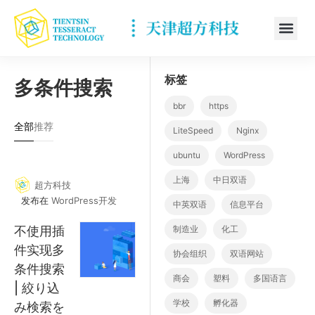
标签
多条件搜索
bbr
https
全部
推荐
LiteSpeed
Nginx
ubuntu
WordPress
上海
中日双语
超方科技
发布在
WordPress开发
中英双语
信息平台
不使用插
制造业
化工
件实现多
协会组织
双语网站
条件搜索
商会
塑料
多国语言
| 絞り込
学校
孵化器
み検索を