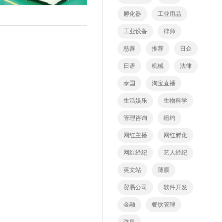
孵化器
工业用品
工业设备
律师
慈善
推荐
日企
日语
机械
法律
泰国
淘宝直播
生活娱乐
生物科学
管理咨询
纽约
网红主播
网红孵化
网红经纪
艺人经纪
英文站
薄膜
贸易公司
软件开发
金融
餐饮管理
骆泉