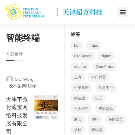
标签
智能终端
bbr
https
全部
推荐
LiteSpeed
Nginx
ubuntu
WordPress
上海
中日双语
Q.L. Wang
发布在
网站制作
中英双语
信息平台
天津市微
制造业
化工
付通宝网
协会组织
双语网站
络科技发
商会
塑料
多国语言
展有限公
学校
孵化器
司