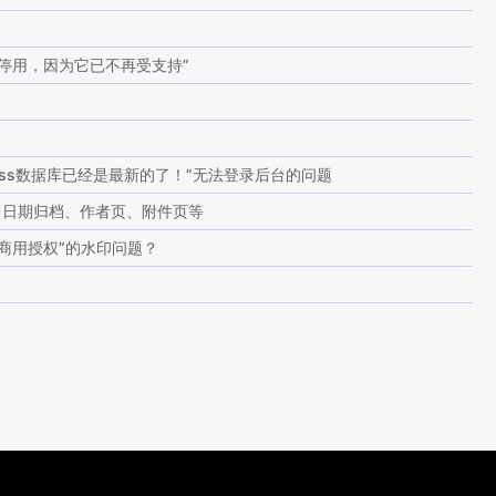
停用，因为它已不再受支持”
ress数据库已经是最新的了！”无法登录后台的问题
g页、日期归档、作者页、附件页等
商用授权”的水印问题？