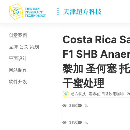
创意案例
Costa Rica S
品牌·公关·策划
F1 SHB Anae
平面设计
黎加 圣何塞 
网站制作
干蜜处理
软件开发
超方科技
发布在
日常饮用咖啡
2
3150
无
3150
无