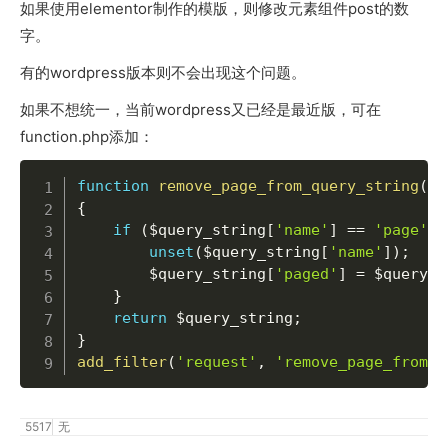
如果使用elementor制作的模版，则修改元素组件post的数
字。
有的wordpress版本则不会出现这个问题。
如果不想统一，当前wordpress又已经是最近版，可在
function.php添加：
function
remove_page_from_query_string
(
$q
{
if
(
$query_string
[
'name'
]
==
'page'
&
unset
(
$query_string
[
'name'
]
)
;
$query_string
[
'paged'
]
=
$query_s
}
return
$query_string
;
}
add_filter
(
'request'
,
'remove_page_from_q
5517
无