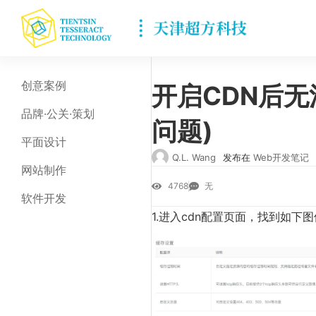
创意案例
开启CDN后无
品牌·公关·策划
问题)
平面设计
Q.L. Wang
发布在
Web开发笔记
网站制作
4768
无
软件开发
1.进入cdn配置页面，找到如下图