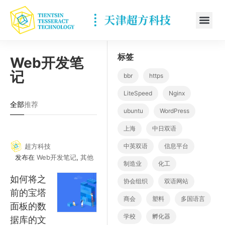
标签
Web开发笔
记
bbr
https
LiteSpeed
Nginx
全部
推荐
ubuntu
WordPress
上海
中日双语
超方科技
中英双语
信息平台
发布在
Web开发笔记
,
其他
制造业
化工
如何将之
协会组织
双语网站
前的宝塔
商会
塑料
多国语言
面板的数
学校
孵化器
据库的文