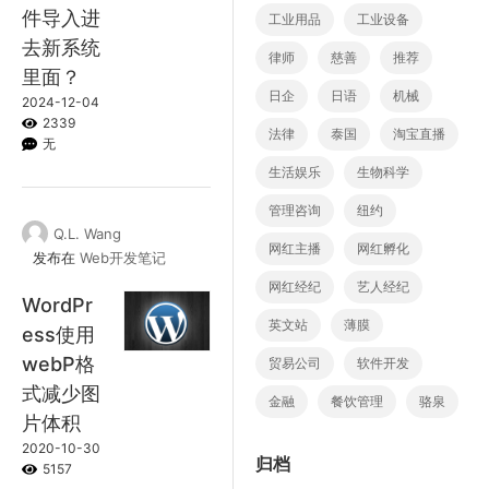
件导入进
工业用品
工业设备
去新系统
律师
慈善
推荐
里面？
日企
日语
机械
2024-12-04
2339
法律
泰国
淘宝直播
无
生活娱乐
生物科学
管理咨询
纽约
Q.L. Wang
网红主播
网红孵化
发布在
Web开发笔记
网红经纪
艺人经纪
WordPr
英文站
薄膜
ess使用
webP格
贸易公司
软件开发
式减少图
金融
餐饮管理
骆泉
片体积
2020-10-30
归档
5157