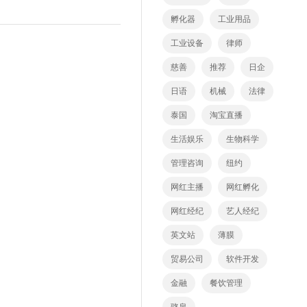
孵化器
工业用品
工业设备
律师
慈善
推荐
日企
日语
机械
法律
泰国
淘宝直播
生活娱乐
生物科学
管理咨询
纽约
网红主播
网红孵化
网红经纪
艺人经纪
英文站
薄膜
贸易公司
软件开发
金融
餐饮管理
骆泉