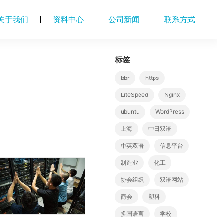
关于我们
资料中心
公司新闻
联系方式
标签
bbr
https
LiteSpeed
Nginx
ubuntu
WordPress
上海
中日双语
中英双语
信息平台
制造业
化工
协会组织
双语网站
商会
塑料
多国语言
学校