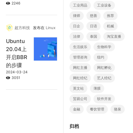
2246
工业用品
工业设备
律师
慈善
推荐
日企
日语
机械
超方科技
发布在
Linux
法律
泰国
淘宝直播
Ubuntu
生活娱乐
生物科学
20.04上
开启BBR
管理咨询
纽约
的步骤
网红主播
网红孵化
2024-03-24
3051
网红经纪
艺人经纪
英文站
薄膜
贸易公司
软件开发
金融
餐饮管理
骆泉
归档