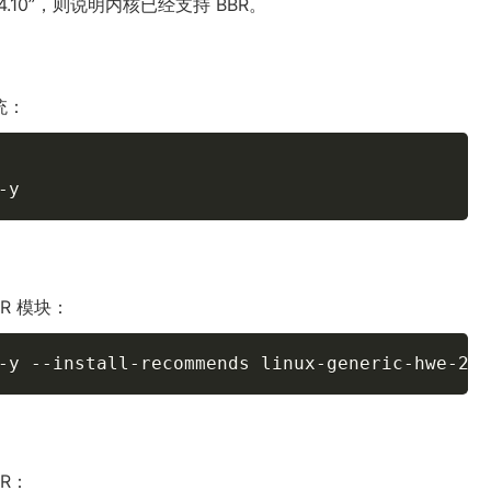
“4.10”，则说明内核已经支持 BBR。
统：
-y
R 模块：
-y
 --install-recommends linux-generic-hwe-20.
R：