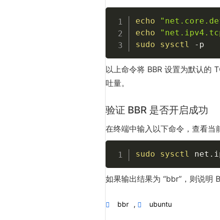
echo
"net.core.de
echo
"net.ipv4.tc
sudo
sysctl
-p
以上命令将 BBR 设置为默认的 
吐量。
验证 BBR 是否开启成功
在终端中输入以下命令，查看当前
sudo
sysctl
 net.i
如果输出结果为 “bbr”，则说明 
bbr
,
ubuntu