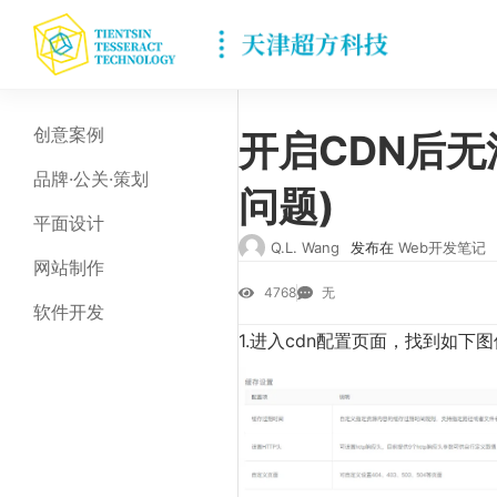
创意案例
开启CDN后无
品牌·公关·策划
问题)
平面设计
Q.L. Wang
发布在
Web开发笔记
网站制作
4768
无
软件开发
1.进入cdn配置页面，找到如下图