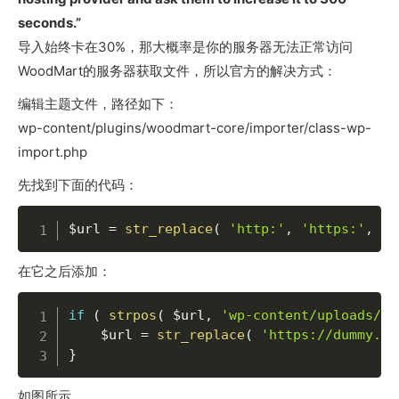
seconds.”
导入始终卡在30%，那大概率是你的服务器无法正常访问
WoodMart的服务器获取文件，所以官方的解决方式：
编辑主题文件，路径如下：
wp-content/plugins/woodmart-core/importer/class-wp-
import.php
先找到下面的代码：
$url
=
str_replace
(
'http:'
,
'https:'
,
$u
在它之后添加：
if
(
strpos
(
$url
,
'wp-content/uploads/'
$url
=
str_replace
(
'https://dummy.xt
}
如图所示