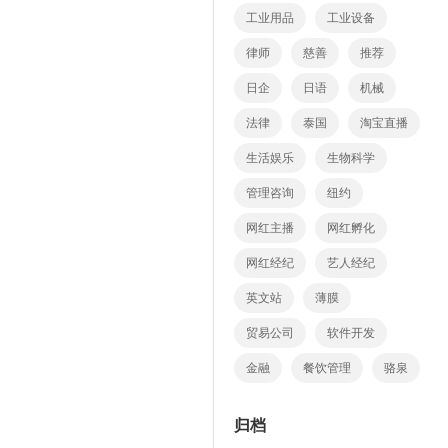
工业用品
工业设备
律师
慈善
推荐
日企
日语
机械
法律
泰国
淘宝直播
生活娱乐
生物科学
管理咨询
纽约
网红主播
网红孵化
网红经纪
艺人经纪
英文站
薄膜
贸易公司
软件开发
金融
餐饮管理
骆泉
归档