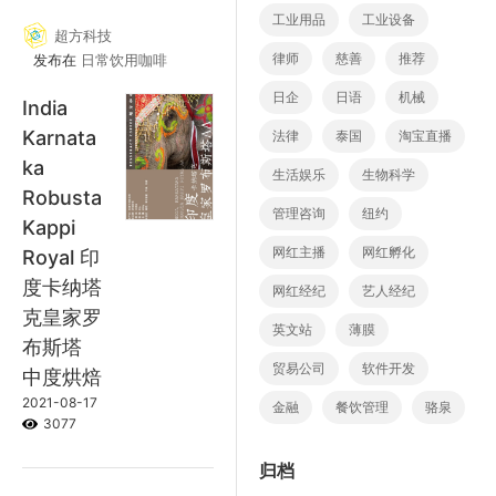
工业用品
工业设备
超方科技
律师
慈善
推荐
发布在
日常饮用咖啡
日企
日语
机械
India
Karnata
法律
泰国
淘宝直播
ka
生活娱乐
生物科学
Robusta
管理咨询
纽约
Kappi
网红主播
网红孵化
Royal 印
度卡纳塔
网红经纪
艺人经纪
克皇家罗
英文站
薄膜
布斯塔
贸易公司
软件开发
中度烘焙
2021-08-17
金融
餐饮管理
骆泉
3077
归档