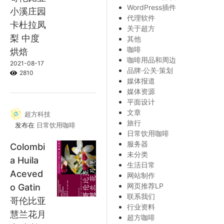
WordPress插件
小溪庄园
代理软件
卡杜拉凤
关于超方
梨 中度
其他
咖啡
烘焙
咖啡用品和周边
2021-08-17
品牌·公关·策划
2810
媒体报道
媒体资源
平面设计
文章
超方科技
旅行
发布在
日常饮用咖啡
日常饮用咖啡
服务器
Colombi
未分类
a Huila
生活日常
Aceved
网站制作
网页推荐LP
o Gatin
联系我们
哥伦比亚
行业资料
慧兰花月
超方咖啡