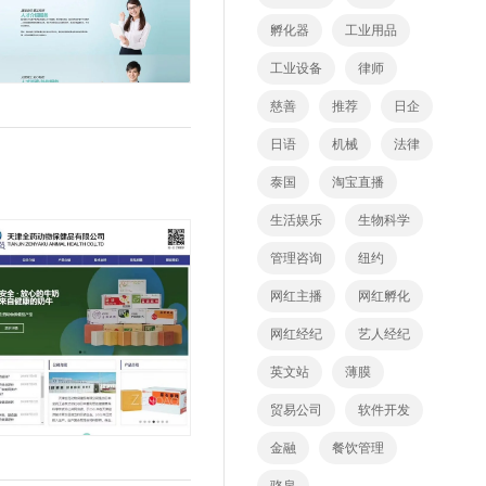
孵化器
工业用品
工业设备
律师
慈善
推荐
日企
日语
机械
法律
泰国
淘宝直播
生活娱乐
生物科学
管理咨询
纽约
网红主播
网红孵化
网红经纪
艺人经纪
英文站
薄膜
贸易公司
软件开发
金融
餐饮管理
骆泉