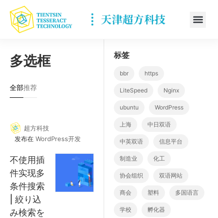
标签
多选框
bbr
https
全部
推荐
LiteSpeed
Nginx
ubuntu
WordPress
上海
中日双语
超方科技
发布在
WordPress开发
中英双语
信息平台
不使用插
制造业
化工
件实现多
协会组织
双语网站
条件搜索
商会
塑料
多国语言
| 絞り込
学校
孵化器
み検索を