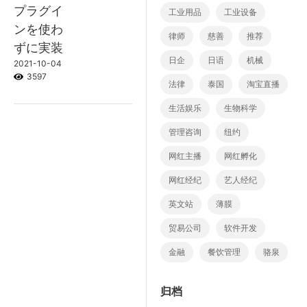
プラグイ
工业用品
工业设备
ンを使わ
律师
慈善
推荐
ずに実装
日企
日语
机械
2021-10-04
3597
法律
泰国
淘宝直播
生活娱乐
生物科学
管理咨询
纽约
网红主播
网红孵化
网红经纪
艺人经纪
英文站
薄膜
贸易公司
软件开发
金融
餐饮管理
骆泉
归档