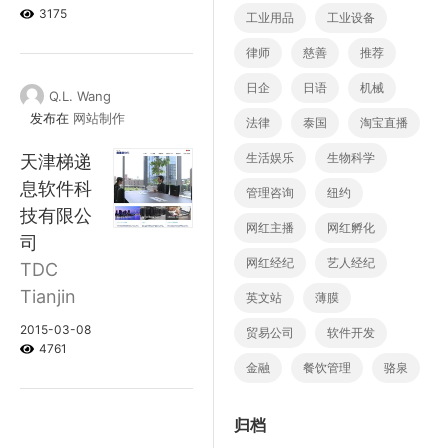
3175
工业用品
工业设备
律师
慈善
推荐
日企
日语
机械
Q.L. Wang
发布在
网站制作
法律
泰国
淘宝直播
生活娱乐
生物科学
天津梯递
息软件科
管理咨询
纽约
技有限公
网红主播
网红孵化
司
网红经纪
艺人经纪
TDC
Tianjin
英文站
薄膜
2015-03-08
贸易公司
软件开发
4761
金融
餐饮管理
骆泉
归档