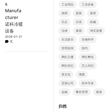
s
工业用品
工业设备
Manufa
律师
慈善
推荐
cturer
日企
日语
机械
诺科冷暖
设备
法律
泰国
淘宝直播
2026-01-21
生活娱乐
生物科学
无
管理咨询
纽约
网红主播
网红孵化
网红经纪
艺人经纪
英文站
薄膜
贸易公司
软件开发
金融
餐饮管理
骆泉
归档