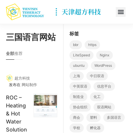
标签
三国语言网站
bbr
https
全部
推荐
LiteSpeed
Nginx
ubuntu
WordPress
上海
中日双语
超方科技
发布在
网站制作
中英双语
信息平台
ROC –
制造业
化工
Heating
协会组织
双语网站
& Hot
商会
塑料
多国语言
Water
学校
孵化器
Solution