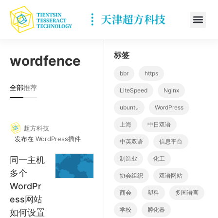
标签
wordfence
bbr
https
全部
推荐
LiteSpeed
Nginx
ubuntu
WordPress
上海
中日双语
超方科技
发布在
WordPress插件
中英双语
信息平台
同一主机
制造业
化工
多个
协会组织
双语网站
WordPr
商会
塑料
多国语言
ess网站
学校
孵化器
如何设置