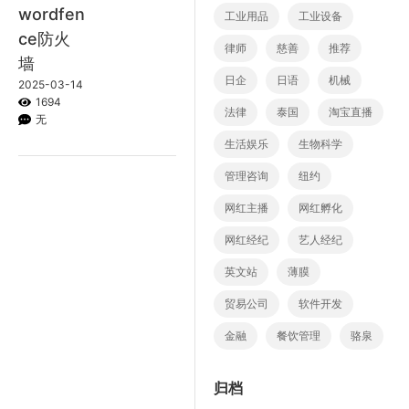
wordfen
工业用品
工业设备
ce防火
律师
慈善
推荐
墙
日企
日语
机械
2025-03-14
1694
法律
泰国
淘宝直播
无
生活娱乐
生物科学
管理咨询
纽约
网红主播
网红孵化
网红经纪
艺人经纪
英文站
薄膜
贸易公司
软件开发
金融
餐饮管理
骆泉
归档