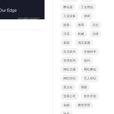
孵化器
工业用品
工业设备
律师
慈善
推荐
日企
日语
机械
法律
泰国
淘宝直播
生活娱乐
生物科学
管理咨询
纽约
网红主播
网红孵化
网红经纪
艺人经纪
英文站
薄膜
贸易公司
软件开发
金融
餐饮管理
骆泉